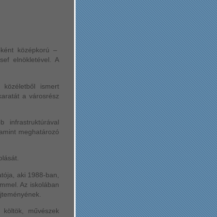
főként középkorú –
ef elnökletével. A
 közéletből ismert
karatát a városrész
infrastruktúrával
alamint meghatározó
lását.
tója, aki 1988-ban,
címmel. Az iskolában
űjteményének.
, költök, művészek