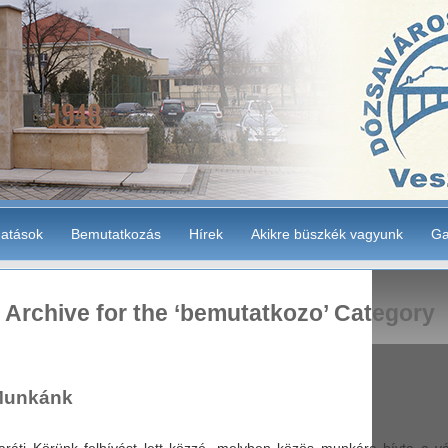
atások
Bemutatkozás
Hírek
Akikre büszkék vagyunk
Ga
Archive for the ‘bemutatkozo’ Category
Munkánk