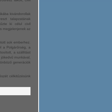
srész lakóit, civil
kába kivándorollak
eszt talapzatának
zte ki célul civil
 is megjelenjenek az
utott sok emberhez.
ől a Polgárőrség, a
sított, a szállítást
, jókedvű munkával,
lönböző generációk
észét célkitűzésünk