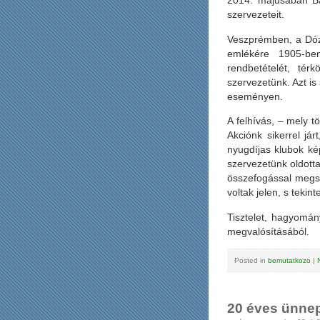
2014. májusában Bar
szervezeteit.
Veszprémben, a Dózs
emlékére 1905-ben
rendbetételét, tér
szervezetünk. Azt is
eseményen.
A felhívás, – mely t
Akciónk sikerrel já
nyugdíjas klubok kép
szervezetünk oldott
összefogással megs
voltak jelen, s teki
Tisztelet, hagyomán
megvalósításából.
Posted in
bemutatkozo
|
20 éves ünne