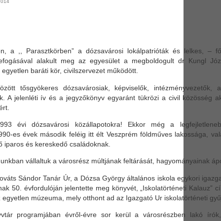
2014
!
n, a ,, Parasztkörben” a dózsavárosi lokálpatrióták és lelkes, – 
zefogásával alakult meg az egyesület a megboldogult dr Kungl Józs
gyetlen baráti kör, civilszervezet működött.
özött tősgyökeres dózsavárosiak, képviselők, intézményvezetők, a
. A jelenléti ív és a jegyzőkönyv egyaránt tükrözi a civil közösség a
ért.
3 évi dózsavárosi közállapotokra! Ekkor még a legfejletlenebb 
990-es évek második feléig itt élt Veszprém földműves lakossága, v
 élő iparos és kereskedő családoknak.
nkban vállaltuk a városrész múltjának feltárását, hagyományainak ápo
ováts Sándor Tanár Úr, a Dózsa György általános iskola egykori igazga
nak 50. évfordulóján jelentette meg könyvét, „Iskolatörténeti Kalauz” 
 egyetlen múzeuma, mely otthont ad az Igazgató Ur iskolatörténeti gy
vtár programjában évről-évre sor kerül a városrészben lakó írók