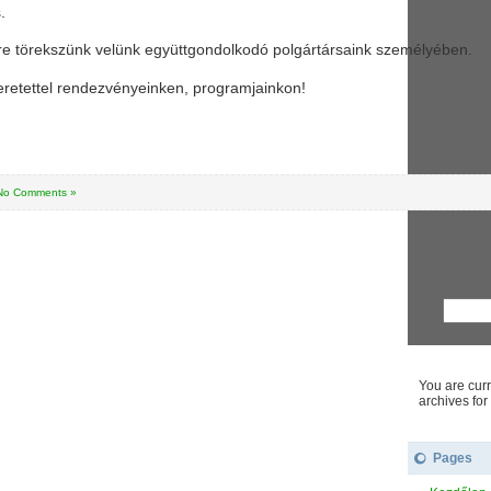
.
e törekszünk velünk együttgondolkodó polgártársaink személyében.
eretettel rendezvényeinken, programjainkon!
No Comments »
You are curr
archives for
Pages