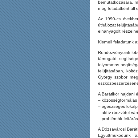
bemutatkozására, me
még feladatként áll e
Az 1990-cs években
úthálózat felújításá
elhanyagolt részei
Kiemeli feladatunk a
Rendezvényeink lebo
támogató segítségé
folyamatos segítség
felújításában, költ
György szobor megvi
eszközbeszerzésénél
A Barátikör hajdani é
– közösségformálás
– egészséges lokálp
– aktív részvétel v
– problémák feltárá
A Dózsavárosi Baráti
Együttműködünk a