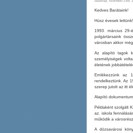
vasárnap, november 23rd, 
Kedves Barátaink!
Húsz évesek lettünk
1993. március 29-é
polgártársaink öss
városban akkor még e
Az alapító tagok k
személyiségek voltak
életének jobbátételé
Emlékezzünk az 199
rendelkeztünk. Az 1
szerep jutott az itt
Alapító dokumentumu
Példaként szolgált K
az. iskola fennálásá
működik a városrész
A dózsavárosi köny