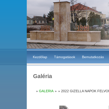
Kezdőlap
Támogatások
Bemutatkozás
Galéria
GALERIA
»
2022 GIZELLA NAPOK FELV