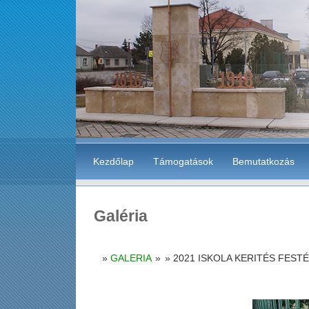
Kezdőlap
Támogatások
Bemutatkozás
Galéria
GALERIA
»
2021 ISKOLA KERITÉS FEST